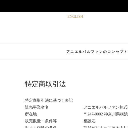
Skip
ENGLISH
to
content
アニエルパルファンのコンセプト
特定商取引法
特定商取引法に基づく表記
販売事業者名
アニエルパルファン株式
所在地
〒247-0002 神奈川県横
販売数量・条件等
相談応
返品・交換の条件
商品がお手元に届きまし