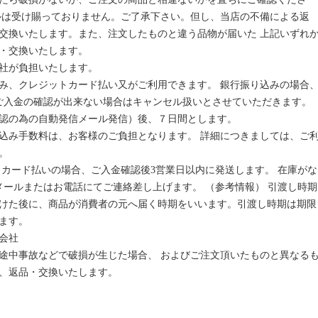
ルは受け賜っておりません。ご了承下さい。但し、当店の不備による返
交換いたします。また、注文したものと違う品物が届いた 上記いずれ
・交換いたします。
社が負担いたします。
み、クレジットカード払い又がご利用できます。 銀行振り込みの場合
ご入金の確認が出来ない場合はキャンセル扱いとさせていただきます。
認の為の自動発信メール発信）後、７日間とします。
込み手数料は、お客様のご負担となります。 詳細につきましては、ご
。
トカード払いの場合、ご入金確認後3営業日以内に発送します。 在庫がな
メールまたはお電話にてご連絡差し上げます。 （参考情報） 引渡し時期
けた後に、商品が消費者の元へ届く時期をいいます。引渡し時期は期限
ます。
会社
途中事故などで破損が生じた場合、 およびご注文頂いたものと異なる
、返品・交換いたします。