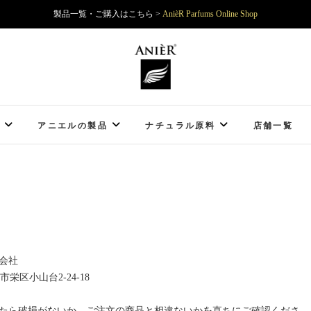
製品一覧・ご購入はこちら >
AnièR Parfums Online Shop
AnièR Parfums
アニエルの製品
ナチュラル原料
店舗一覧
会社
浜市栄区小山台2-24-18
たら破損がないか、ご注文の商品と相違ないかを直ちにご確認くださ