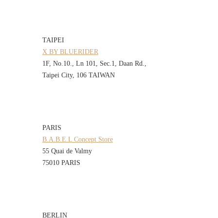
TAIPEI
X BY BLUERIDER
1F, No.10., Ln 101, Sec.1, Daan Rd.,
Taipei City, 106 TAIWAN
PARIS
B.A.B.E.L Concept Store
55 Quai de Valmy
75010 PARIS
BERLIN