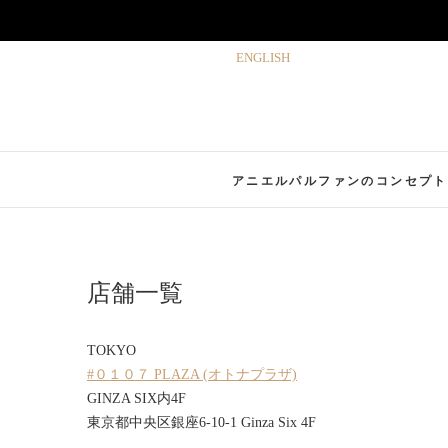
Skip
ENGLISH
to
content
アニエルパルファンのコンセプト
店舗一覧
TOKYO
#０１０７ PLAZA (オトナプラザ)
GINZA SIX内4F
東京都中央区銀座6-10-1 Ginza Six 4F