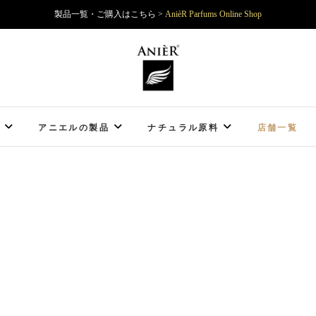
製品一覧・ご購入はこちら >
AnièR Parfums Online Shop
AnièR Parfums
アニエルの製品
ナチュラル原料
店舗一覧