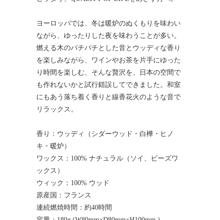
ヨーロッパでは、冬は暖炉のぬくもりを味わい
ながら、ゆったりした夜を味わうことが多い。
燃える木のパチパチとした音とウッディな香り
を楽しみながら、ワインやお茶を片手にゆった
り時間を楽しむ、そんな贅沢を、日本の空間で
も作れないかと試行錯誤してできました。和室
にもあう落ち着く香りと線香花火のような音で
リラックス。
香り：ウッディ（シダーウッド・白樺・ヒノ
キ・暖炉）
ワックス：100% ナチュラル（ソイ、ビーズワ
ックス）
ウィック：100% ウッド
原産国：フランス
連続燃焼時間：約40時間
容量：180g (W80mm×D80mm×H100mm )