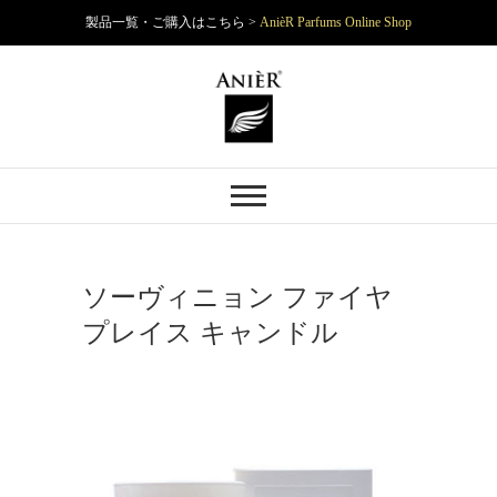
製品一覧・ご購入はこちら >
AnièR Parfums Online Shop
Skip
to
content
AnièR Parfums
ソーヴィニョン ファイヤ
プレイス キャンドル