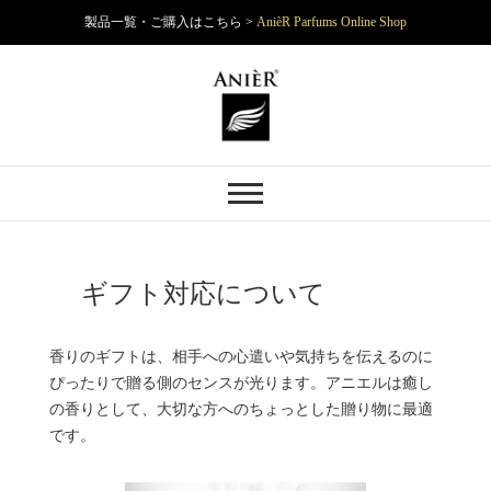
製品一覧・ご購入はこちら >
AnièR Parfums Online Shop
Skip
to
content
AnièR Parfums
ギフト対応について
香りのギフトは、相手への心遣いや気持ちを伝えるのに
ぴったりで贈る側のセンスが光ります。アニエルは癒し
の香りとして、大切な方へのちょっとした贈り物に最適
です。